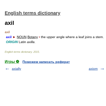
English terms dictionary
axil
axil
axil
►
NOUN
Botany
▪
the upper angle where a leaf joins a stem.
ORIGIN
Latin
axilla
.
English terms dictionary
.
2015
.
Игры ⚽
Поможем написать реферат
axially
axiom