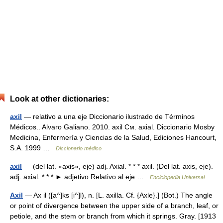
Look at other dictionaries:
axil
— relativo a una eje Diccionario ilustrado de Términos
Médicos.. Alvaro Galiano. 2010. axil См. axial. Diccionario Mosby
Medicina, Enfermería y Ciencias de la Salud, Ediciones Hancourt,
S.A. 1999 …
Diccionario médico
axil
— (del lat. «axis», eje) adj. Axial. * * * axil. (Del lat. axis, eje).
adj. axial. * * * ► adjetivo Relativo al eje …
Enciclopedia Universal
Axil
— Ax il ([a^]ks [i^]l), n. [L. axilla. Cf. {Axle}.] (Bot.) The angle
or point of divergence between the upper side of a branch, leaf, or
petiole, and the stem or branch from which it springs. Gray. [1913