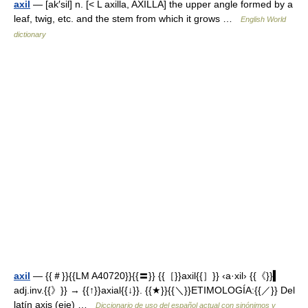
axil
— [ak′sil] n. [< L axilla, AXILLA] the upper angle formed by a
leaf, twig, etc. and the stem from which it grows …
English World
dictionary
axil
— {{＃}}{{LM A40720}}{{〓}} {{［}}axil{{］}} ‹a·xil› {{《}}▍
adj.inv.{{》}} → {{↑}}axial{{↓}}. {{★}}{{＼}}ETIMOLOGÍA:{{／}} Del
latín axis (eje) …
Diccionario de uso del español actual con sinónimos y