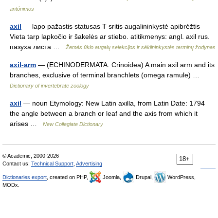
antónimos
axil
— lapo pažastis statusas T sritis augalininkystė apibrėžtis
Vieta tarp lapkočio ir šakelės ar stiebo. atitikmenys: angl. axil rus.
пазуха листа …
Žemės ūkio augalų selekcijos ir sėklininkystės terminų žodynas
axil-arm
— (ECHINODERMATA: Crinoidea) A main axil arm and its
branches, exclusive of terminal branchlets (omega ramule) …
Dictionary of invertebrate zoology
axil
— noun Etymology: New Latin axilla, from Latin Date: 1794
the angle between a branch or leaf and the axis from which it
arises …
New Collegiate Dictionary
© Academic, 2000-2026
18+
Contact us:
Technical Support
,
Advertising
Dictionaries export
, created on PHP,
Joomla,
Drupal,
WordPress,
MODx.